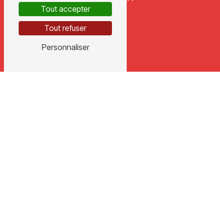
Tout accepter
Tout refuser
Personnaliser
E-MAIL
ch3d@wanadoo.fr
N'hésitez pas à nous
contacter