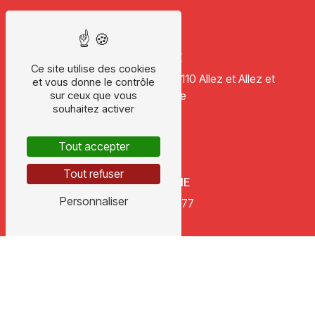
ADRESSE
Ce site utilise des cookies
178 chemin de Mourgues
47110 Allez et Allez et
et vous donne le contrôle
Cazeneuve
sur ceux que vous
souhaitez activer
Tout accepter
Tout refuser
TÉLÉPHONE
Personnaliser
05 53 47 14 77
E-MAIL