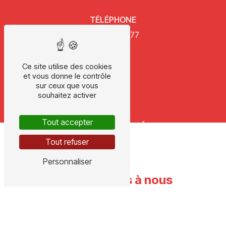
TÉLÉPHONE
05 53 47 14 77
Ce site utilise des cookies
et vous donne le contrôle
sur ceux que vous
souhaitez activer
E-MAIL
Tout accepter
ch3d@wanadoo.fr
Tout refuser
Personnaliser
N'hésitez pas à nous
contacter