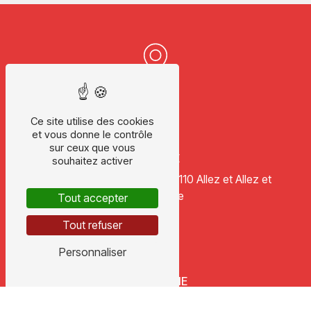
Ce site utilise des cookies
et vous donne le contrôle
sur ceux que vous
ADRESSE
souhaitez activer
178 chemin de Mourgues
47110 Allez et Allez et
Cazeneuve
Tout accepter
Tout refuser
Personnaliser
TÉLÉPHONE
05 53 47 14 77