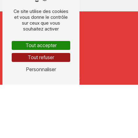
Ce site utilise des cookies
et vous donne le contrôle
sur ceux que vous
souhaitez activer
Tout accepter
Tout refuser
Personnaliser
ADRESSE
178 chemin de Mourgues
47110 Allez et Allez et
Cazeneuve
TÉLÉPHONE