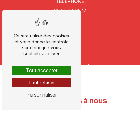
TÉLÉPHONE
05 53 47 14 77
Ce site utilise des cookies
et vous donne le contrôle
sur ceux que vous
souhaitez activer
E-MAIL
ch3d@wanadoo.fr
Tout accepter
Tout refuser
Personnaliser
N'hésitez pas à nous
contacter