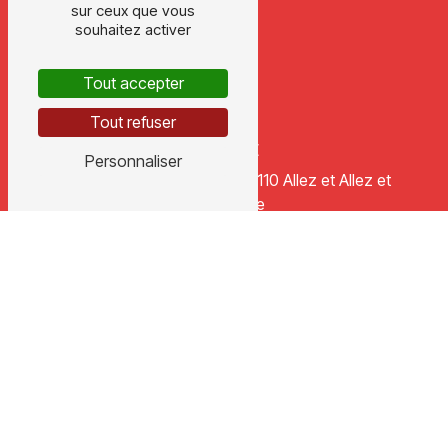
sur ceux que vous
souhaitez activer
Tout accepter
Tout refuser
ADRESSE
Personnaliser
178 chemin de Mourgues
47110 Allez et Allez et
Cazeneuve
TÉLÉPHONE
05 53 47 14 77