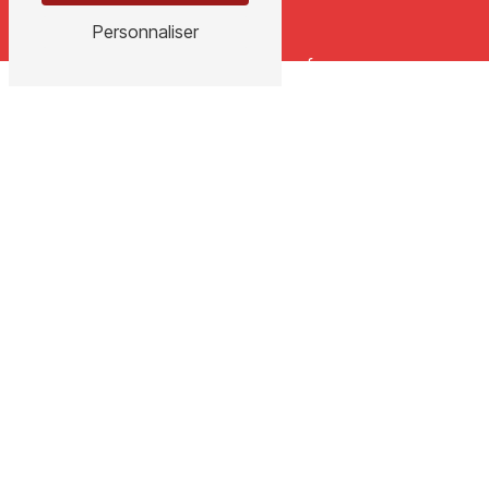
Personnaliser
E-MAIL
ch3d@wanadoo.fr
N'hésitez pas à nous
contacter